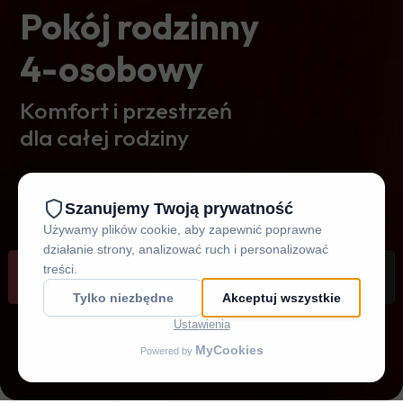
Pokój rodzinny
4-osobowy
Komfort i przestrzeń
dla całej rodziny
REZERWUJ
DOJAZD
ZADZWOŃ
MENU