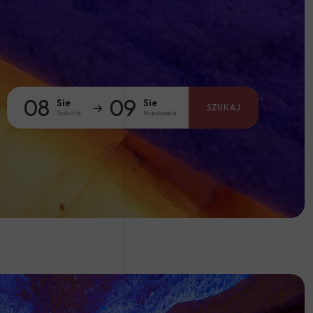
08
09
Sie
Sie
SZUKAJ
Sobota
Niedziela