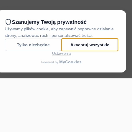
cjalnemu mikroklimatowi
nątrz pomieszczeń nasyconych
ele korzyści dla zdrowia, m.in.: