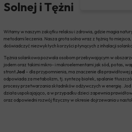
Solnej i Tężni
Witamy w naszym zakątku relaksu i zdrowia, gdzie magia natur
metodami leczenia.
Nasza grota solna wraz z tężnią to miejsca
doświadczyć niezwykłych korzyści płynących z inhalacji solan
Tężnia solankowa pozwala osobom przebywającym w obszarze 
jodem oraz takimi mikro- i makroelementami jak sód, potas, wa
stront
.
Jod
– dla przypomnienia, ma znaczenie dla prawidłowej pr
odpowiada za metabolizm, tj. syntezę białek, spalanie tłuszc
procesy przetwarzania składników odżywczych w energię. Jod 
działa uspokajająco, a w przypadku dzieci zapewnia prawidłowy
oraz odpowiedni rozwój fizyczny w okresie dojrzewania u nasto