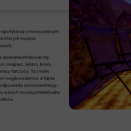
y spotyka się z nowoczesnymi
, w których możesz
kowych
.
działania inhalować się
pń, magnez, żelazo, brom,
acy tarczycy. Ta z kolei
zów i węglowodanów, a także
odpowiada za koncentrację i
 wzrost i rozwój intelektualny
latków.