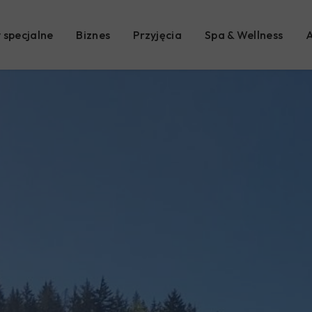
 specjalne
Biznes
Przyjęcia
Spa & Wellness
A