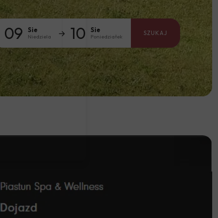
09
10
Sie
Sie
SZUKAJ
Niedziela
Poniedziałek