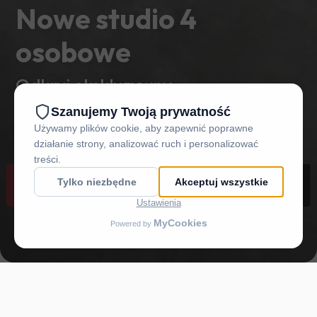
Nowe studio 4
osobowe
Odkryj ekskluzywny
wypoczynek
REZERWUJ
DOJAZD
ZADZWOŃ
MENU