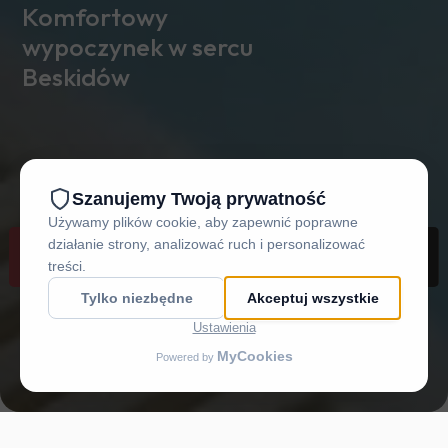
Komfortowy
wypoczynek w sercu
Beskidów
REZERWUJ
DOJAZD
ZADZWOŃ
MENU