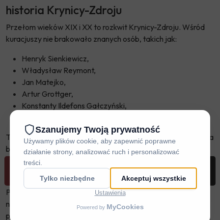
historia Krynicy-Zdroju
Przełom wieków XIX i XX to rozkwit Krynicy-Zdroju. Wśród
kuracjuszy nie brakowało znanych osób, takich jak:
Henryk Sienkiewicz,
Władysław Reymont,
Jan Matejko,
Artur Grottger,
Konstanty Ildefons Gałczyński,
Jan Kiepura.
Ten ostatni miał nawet w Krynicy swoją willę – Patria. Kiepura
był tym samym częstym bywalcem uzdrowiska, a do jego
obecności w tamtym miejscu nawiązują organizowane
festiwale „Arii i Pieśni”, nazwane jego imieniem.
REZERWUJ
DOJAZD
ZADZWOŃ
MENU
Początek XX wieku oznaczał dla Krynicy wejście w
nowoczesność. Doprowadzono elektryczność oraz
podłączono miejscowość do sieci telefonicznej.