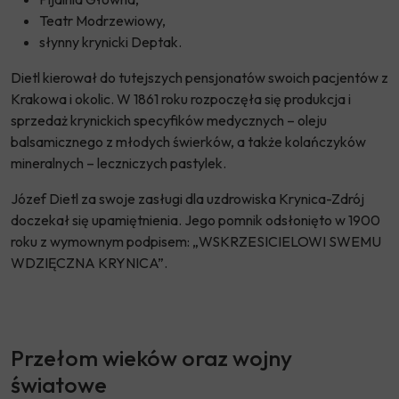
Teatr Modrzewiowy,
słynny krynicki Deptak.
Dietl kierował do tutejszych pensjonatów swoich pacjentów z
Krakowa i okolic. W 1861 roku rozpoczęła się produkcja i
sprzedaż krynickich specyfików medycznych – oleju
balsamicznego z młodych świerków, a także kolańczyków
mineralnych – leczniczych pastylek.
Józef Dietl za swoje zasługi dla uzdrowiska Krynica-Zdrój
doczekał się upamiętnienia. Jego pomnik odsłonięto w 1900
roku z wymownym podpisem: „WSKRZESICIELOWI SWEMU
WDZIĘCZNA KRYNICA”.
Przełom wieków oraz wojny
światowe