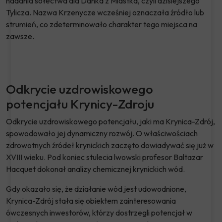
nadania sołectwa dla Danka z Miastka, czyli dzisiejszego
Tylicza. Nazwa Krzenycze wcześniej oznaczała źródło lub
strumień, co zdeterminowało charakter tego miejsca na
zawsze.
Odkrycie uzdrowiskowego
potencjału Krynicy-Zdroju
Odkrycie uzdrowiskowego potencjału, jaki ma Krynica-Zdrój,
spowodowało jej dynamiczny rozwój. O właściwościach
zdrowotnych źródeł krynickich zaczęto dowiadywać się już w
XVIII wieku. Pod koniec stulecia lwowski profesor Baltazar
Hacquet dokonał analizy chemicznej krynickich wód.
Gdy okazało się, że działanie wód jest udowodnione,
Krynica-Zdrój stała się obiektem zainteresowania
ówczesnych inwestorów, którzy dostrzegli potencjał w