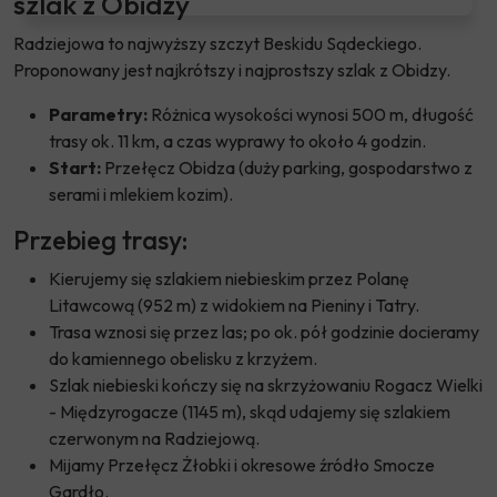
szlak z Obidzy
Radziejowa to najwyższy szczyt Beskidu Sądeckiego.
Proponowany jest najkrótszy i najprostszy szlak z Obidzy.
Parametry:
Różnica wysokości wynosi 500 m, długość
trasy ok. 11 km, a czas wyprawy to około 4 godzin.
Start:
Przełęcz Obidza (duży parking, gospodarstwo z
serami i mlekiem kozim).
Przebieg trasy:
Kierujemy się szlakiem niebieskim przez Polanę
Litawcową (952 m) z widokiem na Pieniny i Tatry.
Trasa wznosi się przez las; po ok. pół godzinie docieramy
do kamiennego obelisku z krzyżem.
Szlak niebieski kończy się na skrzyżowaniu Rogacz Wielki
- Międzyrogacze (1145 m), skąd udajemy się szlakiem
czerwonym na Radziejową.
Mijamy Przełęcz Żłobki i okresowe źródło Smocze
Gardło.