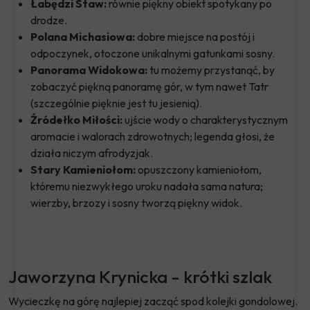
Łabędzi Staw:
równie piękny obiekt spotykany po
drodze.
Polana Michasiowa:
dobre miejsce na postój i
odpoczynek, otoczone unikalnymi gatunkami sosny.
Panorama Widokowa:
tu możemy przystanąć, by
zobaczyć piękną panoramę gór, w tym nawet Tatr
(szczególnie pięknie jest tu jesienią).
Źródełko Miłości:
ujście wody o charakterystycznym
aromacie i walorach zdrowotnych; legenda głosi, że
działa niczym afrodyzjak.
Stary Kamieniołom:
opuszczony kamieniołom,
któremu niezwykłego uroku nadała sama natura;
wierzby, brzozy i sosny tworzą piękny widok.
Jaworzyna Krynicka - krótki szlak
Wycieczkę na górę najlepiej zacząć spod kolejki gondolowej.