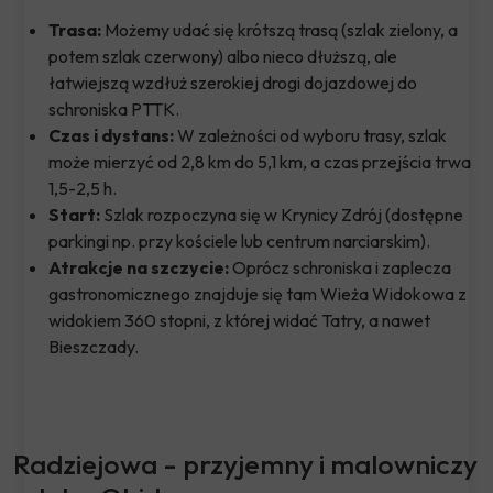
Trasa:
Możemy udać się krótszą trasą (szlak zielony, a
potem szlak czerwony) albo nieco dłuższą, ale
łatwiejszą wzdłuż szerokiej drogi dojazdowej do
schroniska PTTK.
Czas i dystans:
W zależności od wyboru trasy, szlak
może mierzyć od 2,8 km do 5,1 km, a czas przejścia trwa
1,5-2,5 h.
Start:
Szlak rozpoczyna się w Krynicy Zdrój (dostępne
parkingi np. przy kościele lub centrum narciarskim).
Atrakcje na szczycie:
Oprócz schroniska i zaplecza
gastronomicznego znajduje się tam Wieża Widokowa z
widokiem 360 stopni, z której widać Tatry, a nawet
Bieszczady.
Radziejowa - przyjemny i malowniczy